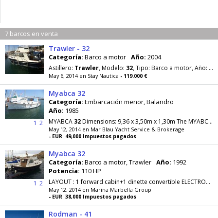
7 barcos en venta
Trawler - 32
Categoría:
Barco a motor
Año:
2004
Astillero:
Trawler
, Modelo:
32
, Tipo: Barco a motor, Año: 2004, Eslora: 10.00 m. Manga: 3.30 m
May 6, 2014 en Stay Nautica
- 119.000 €
Myabca 32
Categoría:
Embarcación menor, Balandro
Año:
1985
MYABCA
32
Dimensions: 9,36 x 3,50m x 1,30m The MYABCA
3
1
2
May 12, 2014 en Mar Blau Yacht Service & Brokerage
- EUR 49,000 Impuestos pagados
Myabca 32
Categoría:
Barco a motor, Trawler
Año:
1992
Potencia:
110 HP
LAYOUT : 1 forward cabin+1 dinette convertible ELECTRONICS : GPS / Plotter, redar, VHF, automatic pilot, radio CD. EQUIPMENT : 12V fridge, 220V...
1
2
May 12, 2014 en Marina Marbella Group
- EUR 38,000 Impuestos pagados
Rodman - 41