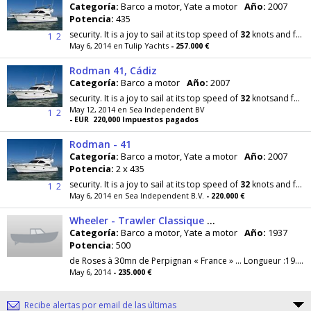
Categoría:
Barco a motor, Yate a motor
Año:
2007
Potencia:
435
security. It is a joy to sail at its top speed of
32
knots and famous for its direct and precise control
1
2
May 6, 2014 en Tulip Yachts
- 257.000 €
Rodman 41, Cádiz
Categoría:
Barco a motor
Año:
2007
security. It is a joy to sail at its top speed of
32
knotsand famous for its direct and precise control
May 12, 2014 en Sea Independent BV
1
2
- EUR 220,000 Impuestos pagados
Rodman - 41
Categoría:
Barco a motor, Yate a motor
Año:
2007
Potencia:
2 x 435
security. It is a joy to sail at its top speed of
32
knots and famous for its direct and precise control
1
2
May 6, 2014 en Sea Independent B.V.
- 220.000 €
Wheeler - Trawler Classique 65'
Categoría:
Barco a motor, Yate a motor
Año:
1937
Potencia:
500
de Roses à 30mn de Perpignan « France » … Longueur :19.80 m / 65 ft Largeur : … 4.25m Poids : …
May 6, 2014
- 235.000 €
Recibe alertas por email de las últimas