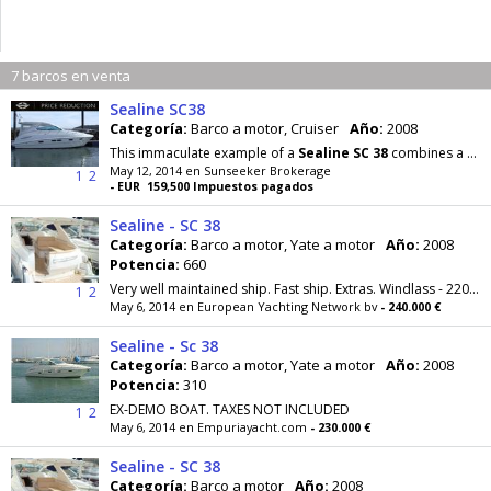
7 barcos en venta
Sealine SC38
Categoría:
Barco a motor, Cruiser
Año:
2008
This immaculate example of a
Sealine
SC
38
combines a stylish interior outfit with the full beam
May 12, 2014 en Sunseeker Brokerage
1
2
- EUR 159,500 Impuestos pagados
Sealine - SC 38
Categoría:
Barco a motor, Yate a motor
Año:
2008
Potencia:
660
Very well maintained ship. Fast ship. Extras. Windlass - 220 Volts - 12 Volts - Echo Sounder - GPS - Autopilot - Sounder - Radar - VHF - Compass...
1
2
May 6, 2014 en European Yachting Network bv
- 240.000 €
Sealine - Sc 38
Categoría:
Barco a motor, Yate a motor
Año:
2008
Potencia:
310
EX-DEMO BOAT. TAXES NOT INCLUDED
1
2
May 6, 2014 en Empuriayacht.com
- 230.000 €
Sealine - SC 38
Categoría:
Barco a motor
Año:
2008