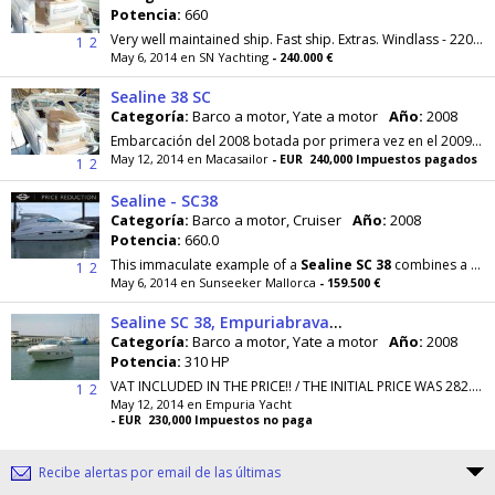
Potencia:
660
Very well maintained ship. Fast ship. Extras. Windlass - 220 Volts - 12 Volts - Echo Sounder - GPS - Autopilot - Sounder - Radar - VHF - Compass...
1
2
May 6, 2014 en SN Yachting
- 240.000 €
Sealine 38 SC
Categoría:
Barco a motor, Yate a motor
Año:
2008
Embarcación del 2008 botada por primera vez en el 2009. Lleva Soft Top electrico.
May 12, 2014 en Macasailor
- EUR 240,000 Impuestos pagados
1
2
Sealine - SC38
Categoría:
Barco a motor, Cruiser
Año:
2008
Potencia:
660.0
This immaculate example of a
Sealine
SC
38
combines a stylish interior outfit with the full beam
1
2
May 6, 2014 en Sunseeker Mallorca
- 159.500 €
Sealine SC 38, Empuriabrava/Costa Brava
Categoría:
Barco a motor, Yate a motor
Año:
2008
Potencia:
310 HP
VAT INCLUDED IN THE PRICE!! / THE INITIAL PRICE WAS 282.000€ Teak cockpit, cockpit fridge, cockpit BBQ, microwave in lieu of oven, electrical...
1
2
May 12, 2014 en Empuria Yacht
- EUR 230,000 Impuestos no paga
Recibe alertas por email de las últimas