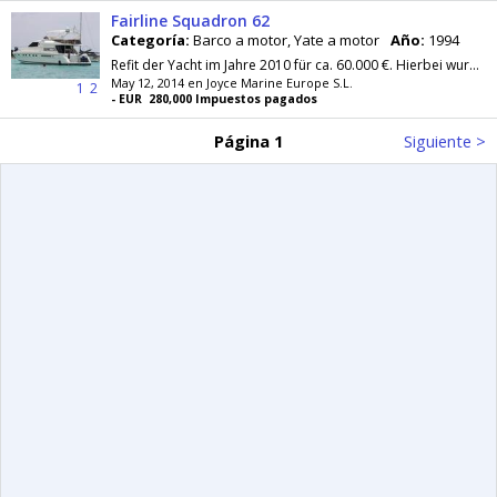
Fairline Squadron 62
Categoría:
Barco a motor, Yate a motor
Año:
1994
Refit der Yacht im Jahre 2010 für ca. 60.000 €. Hierbei wurden erneuert: 80% der Batterien-. El. Ankerwinde - El. Hydr. Gangway mit Kranfunktion...
May 12, 2014 en Joyce Marine Europe S.L.
1
2
- EUR 280,000 Impuestos pagados
Página 1
Siguiente >