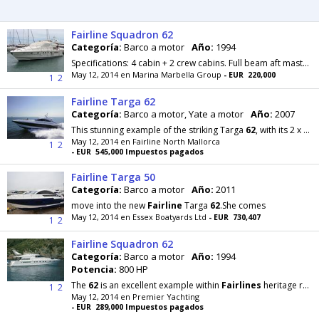
Fairline Squadron 62
Categoría:
Barco a motor
Año:
1994
Specifications: 4 cabin + 2 crew cabins. Full beam aft master suite ensuite and separate shower room. VIP cabin forward with ensuite. 1 cabin with...
May 12, 2014 en Marina Marbella Group
- EUR 220,000
1
2
Fairline Targa 62
Categoría:
Barco a motor, Yate a motor
Año:
2007
This stunning example of the striking Targa
62
, with its 2 x CAT C18@1015hpengines, will run rings
May 12, 2014 en Fairline North Mallorca
1
2
- EUR 545,000 Impuestos pagados
Fairline Targa 50
Categoría:
Barco a motor
Año:
2011
move into the new
Fairline
Targa
62
.She comes
May 12, 2014 en Essex Boatyards Ltd
- EUR 730,407
1
2
Fairline Squadron 62
Categoría:
Barco a motor
Año:
1994
Potencia:
800 HP
The
62
is an excellent example within
Fairlines
heritage range. Her superstructure lines flow aft
1
2
May 12, 2014 en Premier Yachting
- EUR 289,000 Impuestos pagados