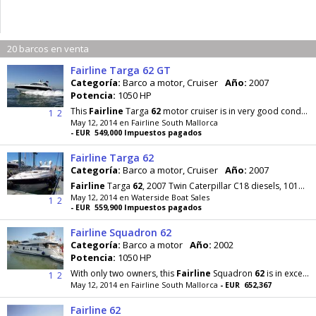
20 barcos en venta
Fairline Targa 62 GT
Categoría:
Barco a motor, Cruiser
Año:
2007
Potencia:
1050 HP
This
Fairline
Targa
62
motor cruiser is in very good condition and is sold with an extremely
1
2
May 12, 2014 en Fairline South Mallorca
- EUR 549,000 Impuestos pagados
Fairline Targa 62
Categoría:
Barco a motor, Cruiser
Año:
2007
Fairline
Targa
62
, 2007 Twin Caterpillar C18 diesels, 1015hp each, approx 575 hours, luxurious
May 12, 2014 en Waterside Boat Sales
1
2
- EUR 559,900 Impuestos pagados
Fairline Squadron 62
Categoría:
Barco a motor
Año:
2002
Potencia:
1050 HP
With only two owners, this
Fairline
Squadron
62
is in excellent condition and has been very well
1
2
May 12, 2014 en Fairline South Mallorca
- EUR 652,367
Fairline 62