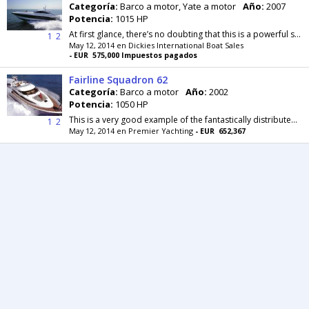
Categoría:
Barco a motor, Yate a motor
Año:
2007
Potencia:
1015 HP
At first glance, there’s no doubting that this is a powerful sports cruiser with striking good looks. But the real attraction lies in its large,...
1
2
May 12, 2014 en Dickies International Boat Sales
- EUR 575,000 Impuestos pagados
Fairline Squadron 62
Categoría:
Barco a motor
Año:
2002
Potencia:
1050 HP
This is a very good example of the fantastically distributed
Fa
1
2
May 12, 2014 en Premier Yachting
- EUR 652,367