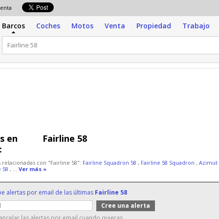
 venta
Barcos
Coches
Motos
Venta
Propiedad
Trabajo
s en
Fairline 58
:
 relacionadas con "Fairline 58":
Fairline Squadron 58
,
Fairline 58 Squadron
,
Azimut
 58
, ...
Ver más »
be alertas por email de las últimas
Fairline 58
ncelar las alertas por email cuando quieras.