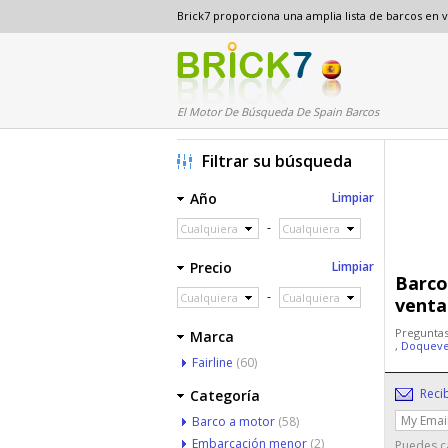
Brick7 proporciona una amplia lista de barcos en
El Motor De Búsqueda De Spain Barcos
Filtrar su búsqueda
Año
Limpiar
-
Cualquiera
Cualquiera
Precio
Limpiar
Barco
-
Cualquiera
Cualquiera
venta
Preguntas
Marca
,
Doqueve
Fairline
(60)
Reci
Categoría
Barco a motor
(58)
Embarcación menor
(2)
Puedes ca