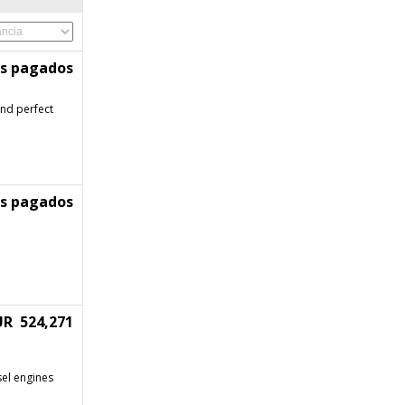
os pagados
and perfect
os pagados
UR 524,271
sel engines