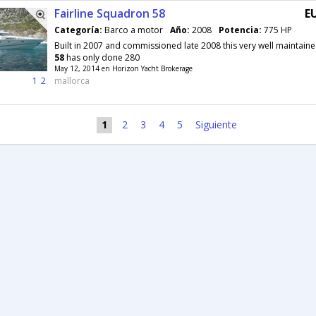
Fairline Squadron 58
E
Categoría:
Barco a motor
Año:
2008
Potencia:
775 HP
Built in 2007 and commissioned late 2008 this very well maintai
58
has only done 280
May 12, 2014 en Horizon Yacht Brokerage
1
2
mallorca
1
2
3
4
5
Siguiente