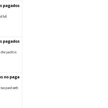
os pagados
 full
os pagados
 the yacht is
os no paga
 tax paid with