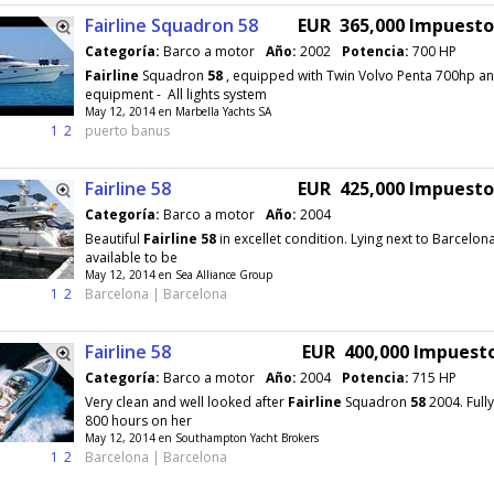
Fairline Squadron 58
EUR 365,000 Impuest
Categoría:
Barco a motor
Año:
2002
Potencia:
700 HP
Fairline
Squadron
58
, equipped with Twin Volvo Penta 700hp and
equipment - All lights system
May 12, 2014 en Marbella Yachts SA
1
2
puerto banus
Fairline 58
EUR 425,000 Impuest
Categoría:
Barco a motor
Año:
2004
Beautiful
Fairline
58
in excellet condition. Lying next to Barcelona
available to be
May 12, 2014 en Sea Alliance Group
1
2
Barcelona | Barcelona
Fairline 58
EUR 400,000 Impuest
Categoría:
Barco a motor
Año:
2004
Potencia:
715 HP
Very clean and well looked after
Fairline
Squadron
58
2004. Fully
800 hours on her
May 12, 2014 en Southampton Yacht Brokers
1
2
Barcelona | Barcelona