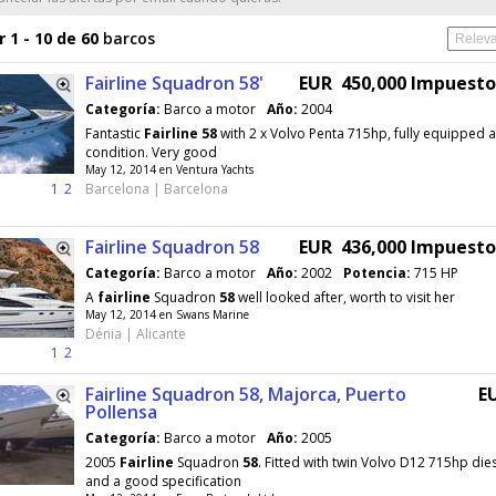
 1 - 10 de 60
barcos
Fairline Squadron 58'
EUR 450,000 Impuest
Categoría:
Barco a motor
Año:
2004
Fantastic
Fairline
58
with 2 x Volvo Penta 715hp, fully equipped 
condition. Very good
May 12, 2014 en Ventura Yachts
1
2
Barcelona | Barcelona
Fairline Squadron 58
EUR 436,000 Impuest
Categoría:
Barco a motor
Año:
2002
Potencia:
715 HP
A
fairline
Squadron
58
well looked after, worth to visit her
May 12, 2014 en Swans Marine
Dénia | Alicante
1
2
Fairline Squadron 58, Majorca, Puerto
E
Pollensa
Categoría:
Barco a motor
Año:
2005
2005
Fairline
Squadron
58
. Fitted with twin Volvo D12 715hp die
and a good specification