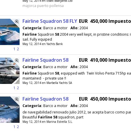
May 12, 2014 en Essex Boatyards Ltd
majorca puerto pollensa
Fairline Squadron 58 FLY
EUR 450,000 Impuest
Categoría:
Barco a motor
Año:
2004
Fairline
Squadron
58
2004 very well kept, in pristine conditions: i
sail. Fully equiped
May 12, 2014 en Yachts Bank
1
2
Fairline Squadron 58
EUR 410,000 Impuest
Categoría:
Barco a motor
Año:
2004
Fairline
Squadron
58
, equipped with Twin Volvo Penta 715hp eac
maintained - private use !!
May 12, 2014 en Marbella Yachts SA
1
2
Fairline Squadron 58
EUR 450,000 Impuest
Categoría:
Barco a motor
Año:
2004
de navegabilidad renovado Julio 2012, se acepta barco como pa
Beautiful
Fairline
58
squadron, part
May 12, 2014 en Marina Estrella S.L.
1
2