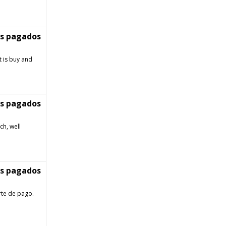
os pagados
t is buy and
os pagados
h, well
os pagados
rte de pago.