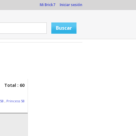
Mi Brick7
Iniciar sesión
Total : 60
 58
,
Princess 58