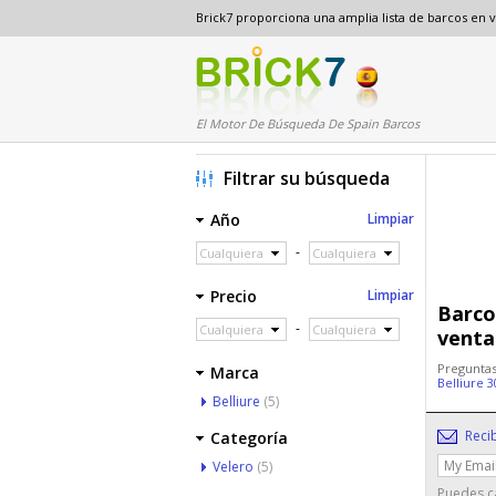
Brick7 proporciona una amplia lista de barcos en
El Motor De Búsqueda De Spain Barcos
Filtrar su búsqueda
Año
Limpiar
-
Cualquiera
Cualquiera
Precio
Limpiar
Barco
-
Cualquiera
Cualquiera
venta
Preguntas
Marca
Belliure 
Belliure
(5)
Reci
Categoría
Velero
(5)
Puedes ca