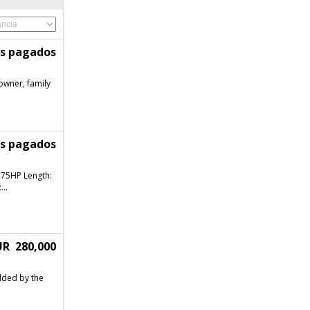
os pagados
owner, family
os pagados
S 75HP Length:
..
UR 280,000
dded by the